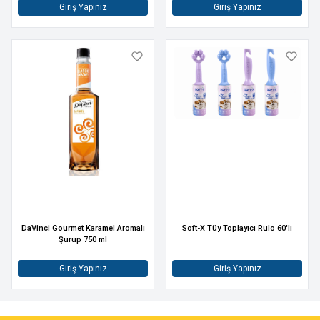
Giriş Yapınız
Giriş Yapınız
DaVinci Gourmet Karamel Aromalı
Soft-X Tüy Toplayıcı Rulo 60'lı
Şurup 750 ml
Giriş Yapınız
Giriş Yapınız