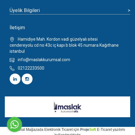
Üyelik Bilgileri
>
İletişim
Hamidiye Mah. Kordon vadi güzelyalı sitesi
cendereyolu cd no:43c iç kapı b blok 45 numara Kağıthane
istanbul
info@maslakkurumsal.com
02122233500
Bu
Sanal Mağaza
da
Elektronik Ticaret
için
Proje
Soft
E-Ticaret
yazılımı