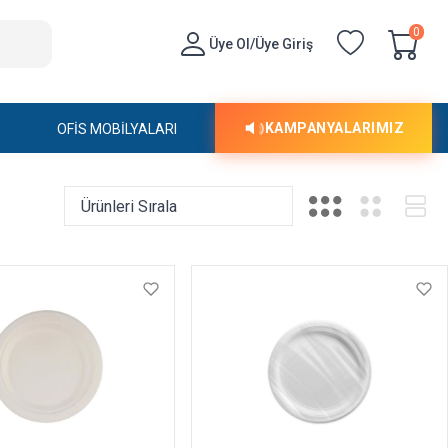
0
Üye Ol/Üye Giriş
KAMPANYALARIMIZ
OFİS MOBİLYALARI