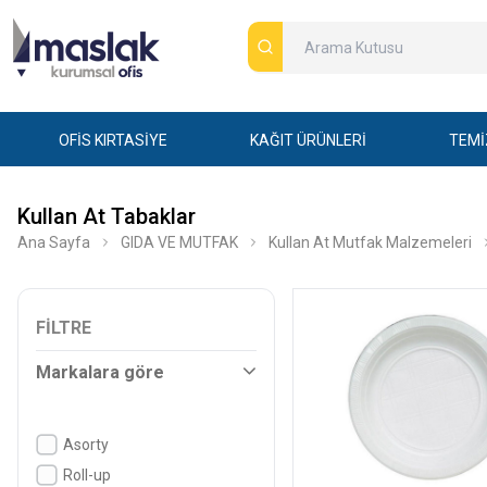
OFİS KIRTASİYE
KAĞIT ÜRÜNLERİ
TEMİ
Kullan At Tabaklar
Ana Sayfa
GIDA VE MUTFAK
Kullan At Mutfak Malzemeleri
FILTRE
Markalara göre
Asorty
Roll-up