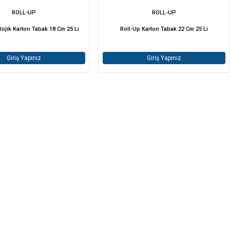
ROLL-UP
ROLL-UP
lojik Karton Tabak 18 Cm 25 Li
Roll-Up Karton Tabak 22 Cm 25 Li
Giriş Yapınız
Giriş Yapınız