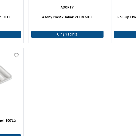
ASORTY
m 50 Li
Asorty Plastik Tabak 21 Cm 50 Li
Roll-Up Eko
Giriş Yapınız
eli 100'Lü