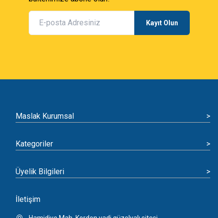
Kayıt Olun
Maslak Kurumsal
>
Kategoriler
>
Üyelik Bilgileri
>
İletişim