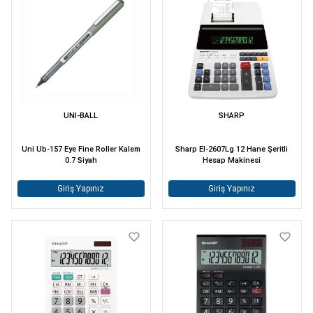
UNI-BALL
SHARP
Uni Ub-157 Eye Fine Roller Kalem
Sharp El-2607Lg 12 Hane Şeritli
0.7 Siyah
Hesap Makinesi
Giriş Yapınız
Giriş Yapınız