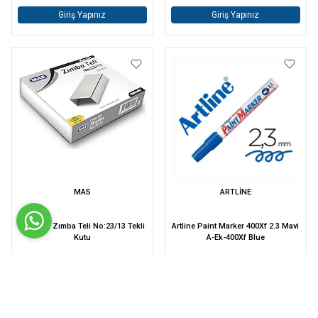
Giriş Yapınız
Giriş Yapınız
MAS
ARTLİNE
Mas 154 Zımba Teli No:23/13 Tekli
Artline Paint Marker 400Xf 2.3 Mavi
Kutu
A-Ek-400Xf Blue
Giriş Yapınız
Giriş Yapınız