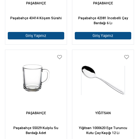
PAŞABAHÇE
PAŞABAHÇE
Paşabahçe 43414 Köşem Sürahi
Paşabahçe 42381 İncebelli Çay
Bardağı 6 Lı
Giriş Yapınız
Giriş Yapınız
PAŞABAHÇE
YİĞİTSAN
Paşabahçe 55029 Kulplu Su
Yiğitsan 1000620 Ege Turuncu
Bardağı Adet
Kutu Çay Kaşığı 12 Li