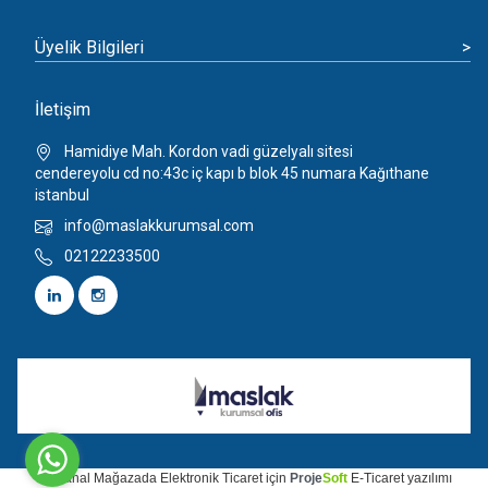
Üyelik Bilgileri
>
İletişim
Hamidiye Mah. Kordon vadi güzelyalı sitesi
cendereyolu cd no:43c iç kapı b blok 45 numara Kağıthane
istanbul
info@maslakkurumsal.com
02122233500
Bu
Sanal Mağaza
da
Elektronik Ticaret
için
Proje
Soft
E-Ticaret
yazılımı