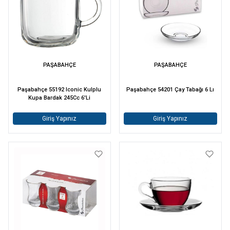
PAŞABAHÇE
PAŞABAHÇE
Paşabahçe 55192 Iconic Kulplu
Paşabahçe 54201 Çay Tabağı 6 Lı
Kupa Bardak 245Cc 6'Li
Giriş Yapınız
Giriş Yapınız