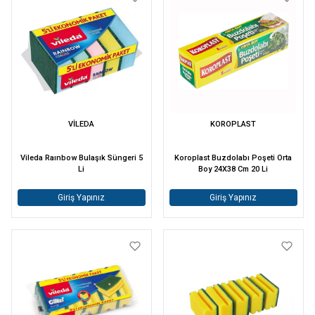
VİLEDA
KOROPLAST
Vileda Raınbow Bulaşık Süngeri 5
Koroplast Buzdolabı Poşeti Orta
Li
Boy 24X38 Cm 20 Li
Giriş Yapınız
Giriş Yapınız