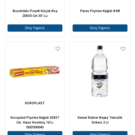
Buzdolabı Poşeti Küçük Boy
Parex Pişirme Kağıdı 8 Mt
20X30 Cm 30' Lu
Giriş Yapınız
Giriş Yapınız
KOROPLAST
Koroplast Pişirme Kağıdı 42X37
Kemal Kükrer Beyaz Temizlik
Cm. Hazır Kesilmiş 16'Lı
Sirkesi 2 Lt
St03500043
Giriş Yapınız
Giriş Yapınız