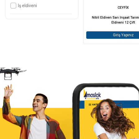
Iş eldiveni
CEYFİX
Nitril Eldiven Sarı Inşaat Tarı
Eldiveni 12 Çift
Giriş Yapınız