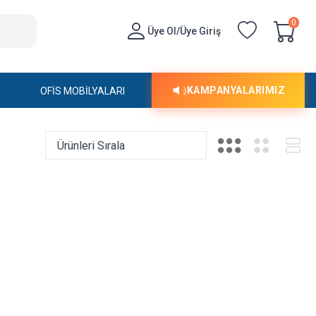
0
Üye Ol/Üye Giriş
KAMPANYALARIMIZ
OFİS MOBİLYALARI