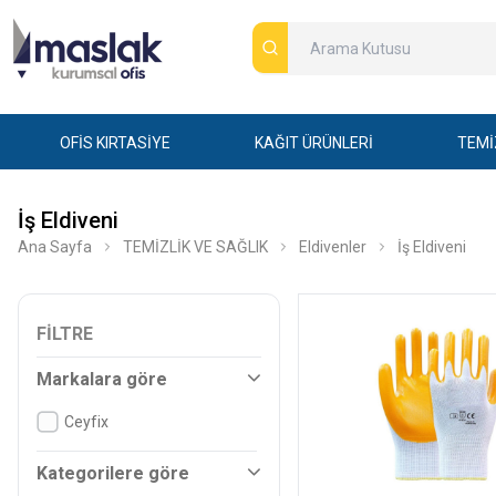
OFİS KIRTASİYE
KAĞIT ÜRÜNLERİ
TEMİ
İş Eldiveni
Ana Sayfa
TEMİZLİK VE SAĞLIK
Eldivenler
İş Eldiveni
FILTRE
Markalara göre
Ceyfix
Kategorilere göre