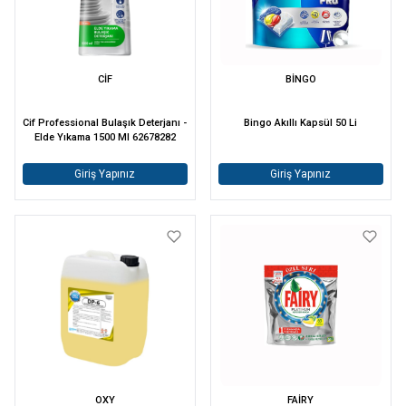
CİF
BİNGO
Cif Professional Bulaşık Deterjanı -
Bingo Akıllı Kapsül 50 Li
Elde Yıkama 1500 Ml 62678282
Giriş Yapınız
Giriş Yapınız
OXY
FAİRY