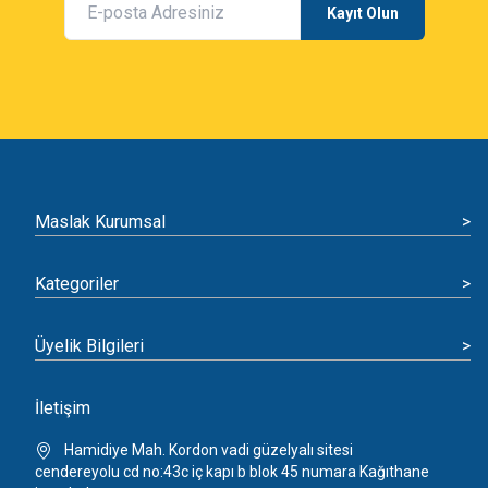
Kayıt Olun
Maslak Kurumsal
>
Kategoriler
>
Üyelik Bilgileri
>
İletişim
Hamidiye Mah. Kordon vadi güzelyalı sitesi
cendereyolu cd no:43c iç kapı b blok 45 numara Kağıthane