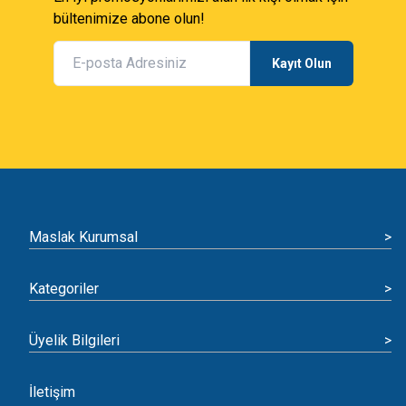
bültenimize abone olun!
Kayıt Olun
Maslak Kurumsal
>
Kategoriler
>
Üyelik Bilgileri
>
İletişim